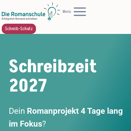
Zum
Menü
Inhalt
springen
Schreib-Schatz
Schreibzeit
202
7
Dein
Romanprojekt 4 Tage lang
im Fokus
?