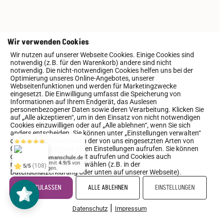
Wir verwenden Cookies
Häufige Fragen
Wir nutzen auf unserer Webseite Cookies. Einige Cookies sind
notwendig (z.B. für den Warenkorb) andere sind nicht
notwendig. Die nicht-notwendigen Cookies helfen uns bei der
Optimierung unseres Online-Angebotes, unserer
Ist die Schreibzeit für Anfänger
Webseitenfunktionen und werden für Marketingzwecke
eingesetzt. Die Einwilligung umfasst die Speicherung von
oder Fortgeschrittene?
Informationen auf Ihrem Endgerät, das Auslesen
personenbezogener Daten sowie deren Verarbeitung. Klicken Sie
auf „Alle akzeptieren“, um in den Einsatz von nicht notwendigen
Wie sieht die Unterbringung
Cookies einzuwilligen oder auf „Alle ablehnen“, wenn Sie sich
genau aus?
anders entscheiden. Sie können unter „Einstellungen verwalten“
https://www.romanschule.de
4.9/5
442
detaillierte Informationen der von uns eingesetzten Arten von
Cookies erhalten und deren Einstellungen aufrufen. Sie können
die Einstellungen jederzeit aufrufen und Cookies auch
Was, wenn ich meine Teilnahme
nachträglich jederzeit abwählen (z.B. in der
(108)
5/5
aufgrund von Krankheit oder
Datenschutzerklärung oder unten auf unserer Webseite).
anderen Gründen absagen muss?
ALLE ZULASSEN
ALLE ABLEHNEN
EINSTELLUNGEN
|
Kann bei den Mahlzeiten auf
Datenschutz
Impressum
Cookies