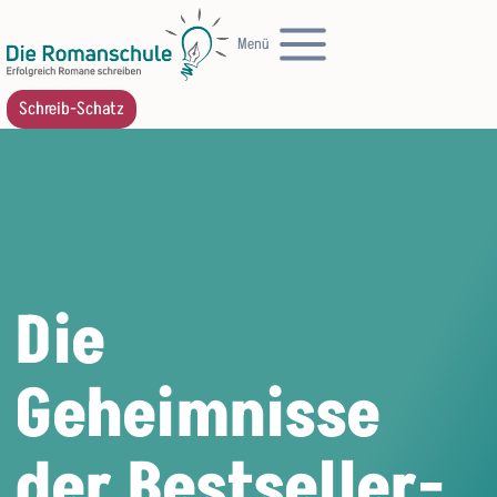
Zum
Menü
Inhalt
springen
Schreib-Schatz
Die
Geheimnisse
der Bestseller-