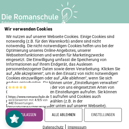
Wir verwenden Cookies
Newsletter
Presse
Impressum
Wir nutzen auf unserer Webseite Cookies. Einige Cookies sind
notwendig (z.B. für den Warenkorb) andere sind nicht
Datenschutzerklärung
notwendig. Die nicht-notwendigen Cookies helfen uns bei der
Optimierung unseres Online-Angebotes, unserer
Webseitenfunktionen und werden für Marketingzwecke
Allgemeine Geschäftsbedingungen
eingesetzt. Die Einwilligung umfasst die Speicherung von
Informationen auf Ihrem Endgerät, das Auslesen
Widerrufsbelehrung
personenbezogener Daten sowie deren Verarbeitung. Klicken Sie
auf „Alle akzeptieren“, um in den Einsatz von nicht notwendigen
Cookies einzuwilligen oder auf „Alle ablehnen“, wenn Sie sich
anders entscheiden. Sie können unter „Einstellungen verwalten“
https://www.romanschule.de
4.9/5
442
detaillierte Informationen der von uns eingesetzten Arten von
Cookies erhalten und deren Einstellungen aufrufen. Sie können
die Einstellungen jederzeit aufrufen und Cookies auch
nachträglich jederzeit abwählen (z.B. in der
© 2026 Die Romanschule - Jurenka Jurk
(108)
5/5
Datenschutzerklärung oder unten auf unserer Webseite).
ALLE ZULASSEN
ALLE ABLEHNEN
EINSTELLUNGEN
|
Datenschutz
Impressum