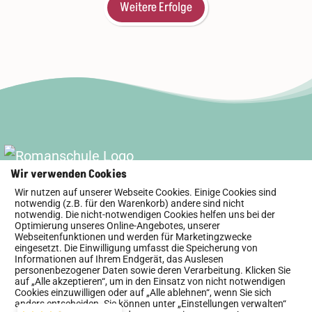
Weitere Erfolge
Wir verwenden Cookies
Newsletter
Presse
Impressum
Wir nutzen auf unserer Webseite Cookies. Einige Cookies sind
notwendig (z.B. für den Warenkorb) andere sind nicht
Datenschutzerklärung
notwendig. Die nicht-notwendigen Cookies helfen uns bei der
Optimierung unseres Online-Angebotes, unserer
Webseitenfunktionen und werden für Marketingzwecke
Allgemeine Geschäftsbedingungen
eingesetzt. Die Einwilligung umfasst die Speicherung von
Informationen auf Ihrem Endgerät, das Auslesen
Widerrufsbelehrung
personenbezogener Daten sowie deren Verarbeitung. Klicken Sie
auf „Alle akzeptieren“, um in den Einsatz von nicht notwendigen
Cookies einzuwilligen oder auf „Alle ablehnen“, wenn Sie sich
anders entscheiden. Sie können unter „Einstellungen verwalten“
https://www.romanschule.de
4.9/5
442