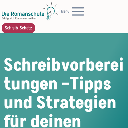
Zum
Menü
Inhalt
springen
Schreib-Schatz
Schreibvorberei
tungen –Tipps
und Strategien
für deinen